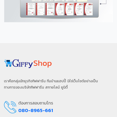
เราคือกลุ่มนักธุรกิจกิฟฟารีน ทีมบ้านแฮปปี้ มิใช่เว็บไซต์อย่างเป็น
ทางการของบริษัทกิฟฟารีน สกายไลน์ ยูนิตี้
ต้องการสอบถามโทร
080-8965-661