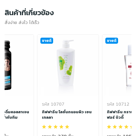
สินค้าที่เกี่ยวข้อง
สั่งง่าย ส่งไว ได้เร็ว
ขายดี
ขายดี
รหัส 10707
รหัส 10712
ื่องดื่มคอลลาเจน
กิฟฟารีน โลชั่นถนอมผิว เซน
กิฟฟารีน กรานา
มน้ำทับทิม
เทลลา
ฟอร์ บิวตี้