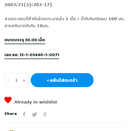
2003;71(3):203-17)
ส่วนประกอบที่สำคัญโดยประมาณใน 1 เม็ด : นํ้าทับทิมชนิดผง 160 มก.
สารสกัดจากทับทิม 10มก.
ขนาดบรรจุ 30.00 เม็ด
เลข อย. 13-1-03440-1-0071
+ หยิบใส่ตะกร้า
-
+
Already in wishlist
Share