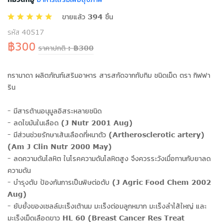
ขายแล้ว 394 ชิ้น
รหัส 40517
฿300
ราคาปกติ : ฿300
กรานาดา ผลิตภัณฑ์เสริมอาหาร สารสกัดจากทับทิม ชนิดเม็ด ตรา กิฟฟา
ริน
- มีสารต้านอนุมูลอิสระหลายชนิด
- ลดไขมันในเลือด (J Nutr 2001 Aug)
- มีส่วนช่วยรักษาเส้นเลือดที่หนาตัว (Artherosclerotic artery)
(Am J Clin Nutr 2000 May)
- ลดความดันโลหิต ในโรคความดันโลหิตสูง จึงควรระวังเมื่อทานกับยาลด
ความดัน
- บำรุงตับ ป้องกันการเป็นพิษต่อตับ (J Agric Food Chem 2002
Aug)
- ยับยั้งของเซลล์มะเร็งเต้านม มะเร็งต่อมลูกหมาก มะเร็งลำไส้ใหญ่ และ
มะเร็งเม็ดเลือดขาว HL 60 (Breast Cancer Res Treat