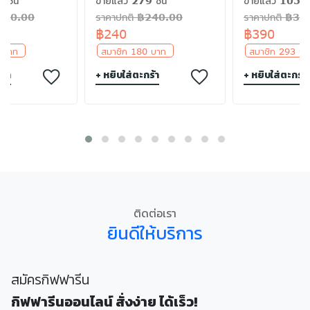
 ชิ้น
ขายแล้ว 279 ชิ้น
ขายแล้ว 105 ชิ
฿540.00
ราคาปกติ ฿240.00
ราคาปกติ ฿39
฿240
฿390
5 บาท
สมาชิก 180 บาท
สมาชิก 293 
ร้า
+ หยิบใส่ตะกร้า
+ หยิบใส่ตะกร้า
ติดต่อเรา
ยินดีให้บริการ
สมัครกิฟฟารีน
กิฟฟารีนออนไลน์ สั่งง่าย ได้เร็ว!