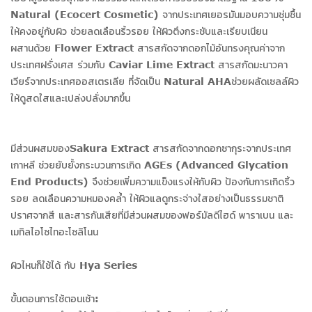
Natural (Ecocert Cosmetic) จากประเทศเยอรมันมอบความชุ่มชื้น
ให้คงอยู่กับผิว ช่วยลดเลือนริ้วรอย ให้ผิวตึงกระชับและเรียบเนียน
ผสานด้วย Flower Extract สารสกัดจากดอกไม้อันทรงคุณค่าจาก
ประเทศฝรั่งเศส ร่วมกับ Caviar Lime Extract สารสกัดมะนาวคา
เวียร์จากประเทศออสเตรเลีย ที่จัดเป็น Natural AHAช่วยผลัดเซลล์ผิว
ให้ดูสดใสและเปล่งปลั่งมากขึ้น
มีส่วนผสมของSakura Extract สารสกัดจากดอกซากุระจากประเทศ
เกาหลี ช่วยยับยั้งกระบวนการเกิด AGEs (Advanced Glycation
End Products) จึงช่วยเพิ่มความแข็งแรงให้กับผิว ป้องกันการเกิดริ้ว
รอย ลดเลือนความหมองคล้ำ ให้ผิวแลดูกระจ่างใสอย่างเป็นธรรมชาติ
ปราศจากสี และสารกันเสียที่มีส่วนผสมของฟอร์มัลดีไฮด์ พาราเบน และ
เมทิลไอโซไทอะโซลิโนน
ผิวไหนก็ใช้ได้ กับ Hya Series
ขั้นตอนการใช้ตอนเช้า: