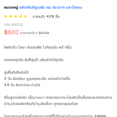
หมวดหมู่
ผลิตภัณฑ์ดูแลผิว ผม ช่องปาก และน้ำหอม
ขายแล้ว 478 ชิ้น
รหัส 84032
฿600
ราคาปกติ : ฿600
กิฟฟารีน ไฮยา อินเทนซีฟ ไวท์เทนนิ่ง พรี-ซีรั่ม
แค่หยดทุกวัน ผิวก็ชุ่มน้ำ เนียนใสได้ทุกวัน
ชุ่มชื้นทันทีหลังใช้
7 วัน ผิวเนียน รูขุมขนกระชับ แต่งหน้าง่ายขึ้น
14 วัน ผิวขาวกระจ่างใส
ซีรั่มสูตรเข้มข้น เนื้อบางเบา ช่วยปลอบประโลมผิวเป็นขั้นตอนแรกก่อนการ
บำรุงด้วยผลิตภัณฑ์บำรุงผิวอื่นๆ ทุกหยดอุดมด้วย
ไฮยาลูรอนบริสุทธิ์จากธรรมชาติที่ได้รับการรับรองมาตรฐาน 100%