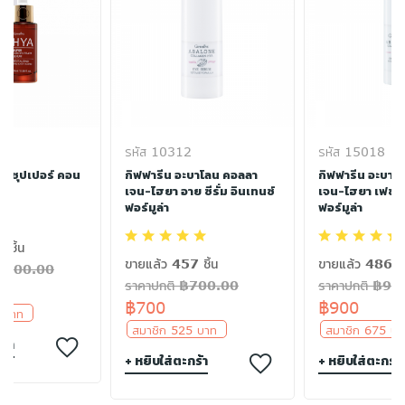
รหัส 10312
รหัส 15018
ยา ซุปเปอร์ คอน
กิฟฟารีน อะบาโลน คอลลา
กิฟฟารีน อะบาโ
่ม
เจน-ไฮยา อาย ซีรั่ม อินเทนซ์
เจน-ไฮยา เฟซ ซีร
ฟอร์มูล่า
ฟอร์มูล่า
 ชิ้น
ขายแล้ว 457 ชิ้น
ขายแล้ว 486 ชิ
฿1200.00
ราคาปกติ ฿700.00
ราคาปกติ ฿90
฿700
฿900
0 บาท
สมาชิก 525 บาท
สมาชิก 675 
ร้า
+ หยิบใส่ตะกร้า
+ หยิบใส่ตะกร้า