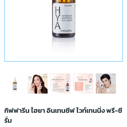
กิฟฟารีน ไฮยา อินเทนซีฟ ไวท์เทนนิ่ง พรี-ซี
รั่ม