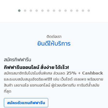
ติดต่อเรา
ยินดีให้บริการ
สมัครกิฟฟารีน
กิฟฟารีนออนไลน์ สั่งง่าย ได้เร็ว!
สมัครสมาชิกรับโปรโมชั่นพิเศษ ส่วนลด 25% + Cashback
และระบบสนับสนุนอัจฉริยะฟรี!! เช่น เว็บไซต์ เซลเพจ พร้อมขาย
สินค้า เลขาเอไอ แชทบอทไลน์ ผู้ช่วยบริหารทีม การันตีล้ำสมัย
ที่สุด
สมัครตัวแทนกิฟฟารีน