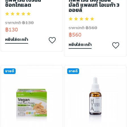
ช็อกโกแลต
มัลติ แพลนท์ โอเมก้า 3
ออยล์
ราคาปกติ ฿130
ราคาปกติ ฿560
฿130
฿560
หยิบใส่ตะกร้า
หยิบใส่ตะกร้า
ขายดี
ขายดี