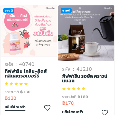
ขายดี
ขายดี
รหัส : 40740
รหัส : 41210
กิฟฟารีน โคลิน-คิดส์
กลิ่นสตรอเบอร์รี่
กิฟฟารีน รอยัล คราวน์
แบลค
ราคาปกติ ฿130
ราคาปกติ ฿180
฿130
฿170
หยิบใส่ตะกร้า
หยิบใส่ตะกร้า