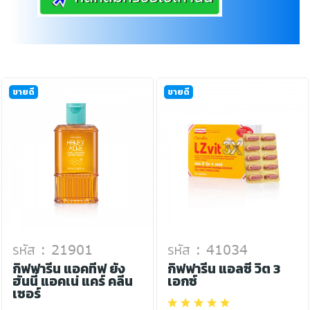
ขายดี
ขายดี
รหัส : 21901
รหัส : 41034
กิฟฟารีน แอคทีฟ ยัง
กิฟฟารีน แอลซี วิต 3
ฮันนี่ แอคเน่ แคร์ คลีน
เอกซ์
เซอร์