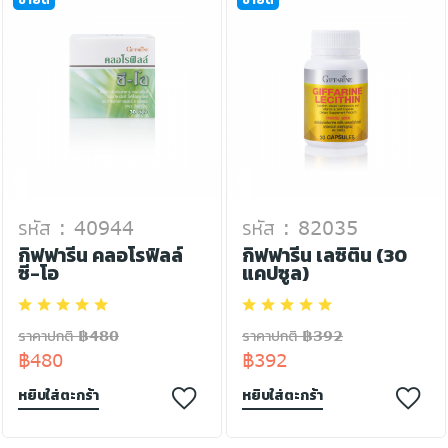
รหัส : 40944
รหัส : 82035
กิฟฟารีน คลอโรฟิลล์
กิฟฟารีน เลซิติน (30
ซี-โอ
แคปซูล)
ราคาปกติ ฿480
ราคาปกติ ฿392
฿480
฿392
หยิบใส่ตะกร้า
หยิบใส่ตะกร้า