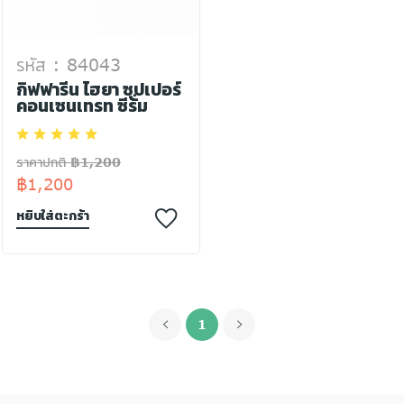
รหัส : 84043
กิฟฟารีน ไฮยา ซุปเปอร์
คอนเซนเทรท ซีรั่ม
ราคาปกติ ฿1,200
฿1,200
หยิบใส่ตะกร้า
1