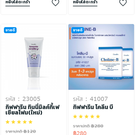
หยิบใส่ตะกร้า
หยิบใส่ตะกร้า
ขายดี
ขายดี
รหัส : 23005
รหัส : 41007
กิฟฟารีน ทินนี่มิลค์กี้เฟ
กิฟฟารีน โคลีน บี
เชียลโฟม(ใหม่)
ราคาปกติ ฿280
ราคาปกติ ฿120
฿280