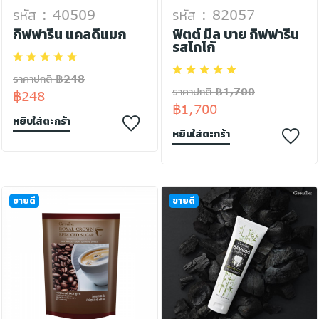
รหัส : 40509
รหัส : 82057
กิฟฟารีน แคลดีแมก
ฟิตต์ มีล บาย กิฟฟารีน
รสโกโก้
ราคาปกติ ฿248
ราคาปกติ ฿1,700
฿248
฿1,700
หยิบใส่ตะกร้า
หยิบใส่ตะกร้า
ขายดี
ขายดี