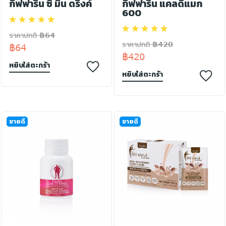
กิฟฟารีน ซี มิน ดริ๊งค์
กิฟฟารีน แคลดีแมก
600
ราคาปกติ ฿64
ราคาปกติ ฿420
฿64
฿420
หยิบใส่ตะกร้า
หยิบใส่ตะกร้า
ขายดี
ขายดี