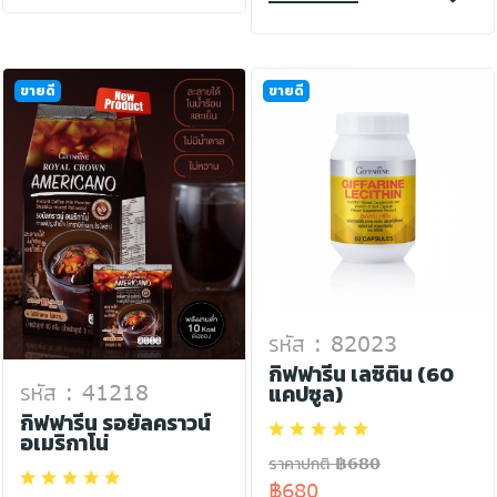
ขายดี
ขายดี
รหัส : 82023
กิฟฟารีน เลซิติน (60
แคปซูล)
รหัส : 41218
กิฟฟารีน รอยัลคราวน์
อเมริกาโน่
ราคาปกติ ฿680
฿680