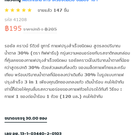
ขายแล้ว 147 ชิ้น
รหัส 41208
฿195
ราคาปกติ : ฿205
รอยัล คราวน์ รีดิวซ์ ชูการ์ กาแฟปรุงสำเร็จชนิดผง สูตรลดปริมาณ
น้ำตาล 30% (ตรา กิฟฟารีน) กรุ่นความหอมอร่อยกับรสชาติกลมกล่อม
ที่คุ้นเคยของกาแฟปรุงสำเร็จชนิดผง รอยัลคราวน์ในปริมาณน้ำตาลที่น้อย
กว่าสูตรปกติ 30% ด้วยส่วนผสมที่ลงตัว ของเมล็ดกาแฟไทยและครีม
เทียม พร้อมปริมาณน้ำตาลที่น้อยลงกว่าเดิมถึง 30% ในรูปแบบกาแฟ
ปรุงสำเร็จ 3 in 1 เพียงคุณฉีกซองเทลงแก้ว เติมนํ้าร้อน คนให้เข้ากัน
เท่านี้ก็ช่วยให้คุณลิ้มรสความอร่อยของกาแฟถ้วยโปรดได้ทันที วิธีชง :
กาแฟ 1 ซองต่อนํ้าร้อน 1 ถ้วย (120 มล.) คนให้เข้ากัน
ขนาดบรรจุ 30.00 ซอง
เลข อย. 13-1-03440-2-0103