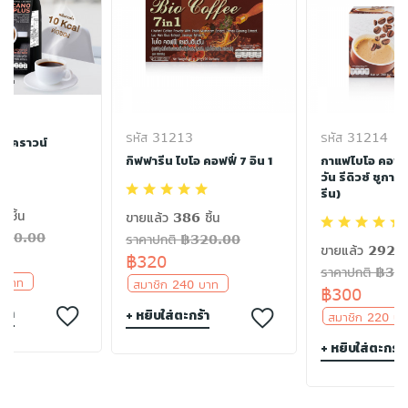
รหัส 31213
รหัส 31214
ยัลคราวน์
ลัส
กิฟฟารีน ไบโอ คอฟฟี่ 7 อิน 1
กาแฟไบโอ คอฟฟี่
วัน รีดิวซ์ ชูการ
รีน)
 ชิ้น
ขายแล้ว 386 ชิ้น
฿200.00
ราคาปกติ ฿320.00
ขายแล้ว 292 ชิ
฿320
ราคาปกติ ฿30
0 บาท
สมาชิก 240 บาท
฿300
ร้า
+ หยิบใส่ตะกร้า
สมาชิก 220 
+ หยิบใส่ตะกร้า