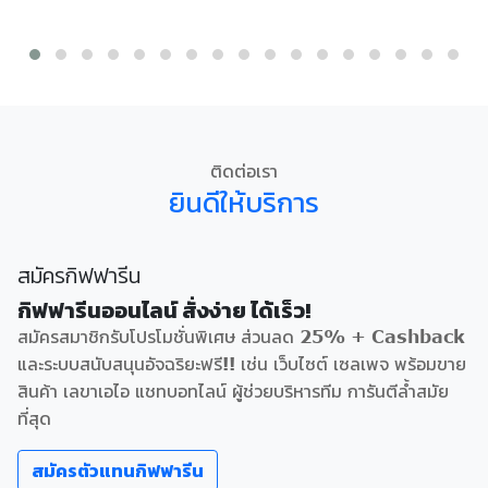
ติดต่อเรา
ยินดีให้บริการ
สมัครกิฟฟารีน
กิฟฟารีนออนไลน์ สั่งง่าย ได้เร็ว!
สมัครสมาชิกรับโปรโมชั่นพิเศษ ส่วนลด 25% + Cashback
และระบบสนับสนุนอัจฉริยะฟรี!! เช่น เว็บไซต์ เซลเพจ พร้อมขาย
สินค้า เลขาเอไอ แชทบอทไลน์ ผู้ช่วยบริหารทีม การันตีล้ำสมัย
ที่สุด
สมัครตัวแทนกิฟฟารีน