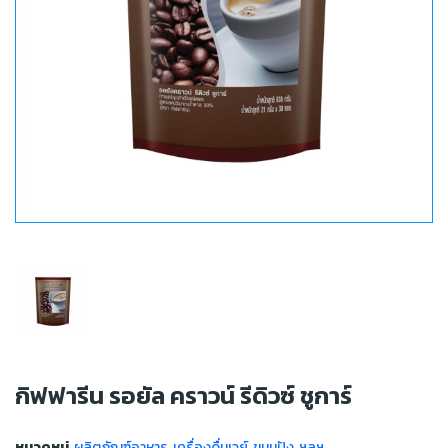
กิฟฟารีน รอยัล คราวน์ รีดิวซ์ ชูการ์
หมวดหมู่
ผลิตภัณฑ์อาหาร เครื่องดื่มเวย์ ขนมปัง ฯลฯ