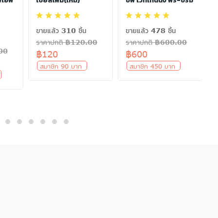
พีเอฟ
เชียลโฟม(ใหม่)
ซีฟ ไวท์เทนนิ่ง พรี-ซีรั่ม
ขายแล้ว 310 ชิ้น
ขายแล้ว 478 ชิ้น
ราคาปกติ ฿120.00
ราคาปกติ ฿600.00
.00
฿120
฿600
สมาชิก 90 บาท
สมาชิก 450 บาท
ท