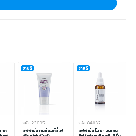
ขายดี
ขายดี
รหัส 23005
รหัส 84032
รเทค
กิฟฟารีน ทินนี่มิลค์กี้เฟ
กิฟฟารีน ไฮยา อินเทน