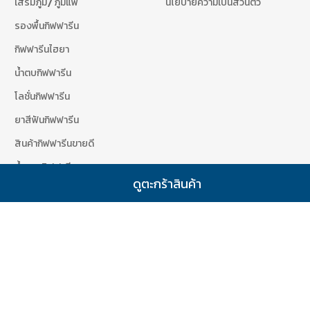
เสริมภูมิ/ภูมิแพ้
นโยบายความเป็นส่วนตัว
รองพื้นกิฟฟารีน
กิฟฟารีนไฮยา
น้ำตบกิฟฟารีน
โลชั่นกิฟฟารีน
ยาสีฟันกิฟฟารีน
สินค้ากิฟฟารีนขายดี
น้ำหอมกิฟฟารีน
ดูตะกร้าสินค้า
สินค้ากิฟฟารีนขายดี
เข้าสู่ระบบสมาชิก
d