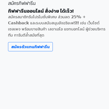
สมัครกิฟฟารีน
กิฟฟารีนออนไลน์ สั่งง่าย ได้เร็ว!
สมัครสมาชิกรับโปรโมชั่นพิเศษ ส่วนลด 25% +
Cashback และระบบสนับสนุนอัจฉริยะฟรี!! เช่น เว็บไซต์
เซลเพจ พร้อมขายสินค้า เลขาเอไอ แชทบอทไลน์ ผู้ช่วยบริหาร
ทีม การันตีล้ำสมัยที่สุด
สมัครตัวแทนกิฟฟารีน