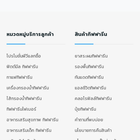
หมวดหมู่บริการลูกค้า
สินค้ากิฟฟารีน
โปรโมชั่นพีวีแลกซื้อ
ยาสระผมกิฟฟารีน
ฟิตต์มีล กิฟฟารีน
รองพื้นกิฟฟารีน
กาแฟกิฟฟารีน
กันแดดกิฟฟารีน
เครื่องกรองน้ำกิฟฟารีน
แอลซีวิตกิฟฟารีน
ไส้กรองน้ำกิฟฟารีน
คลอโรฟิลล์กิฟฟารีน
กิฟฟารีนไฟเบอร์
ปุ๋ยกิฟฟารีน
อาหารเสริมสุขภาพ กิฟฟารีน
คำถามที่พบบ่อย
อาหารเสริมเด็ก กิฟฟารีน
นโยบายการคืนสินค้า