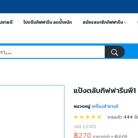
ีนขายดี
โปรตีนกิฟฟารีน ลดน้ำหนัก
สมัครสมาชิกกิฟฟารีน
แป้งตลับกิฟฟารีนพี1
หมวดหมู่
เครื่องสำอางค์
ขายแล้ว 444 ชิ้
รหัส 12301
฿270
ราคาปกติ : ฿270