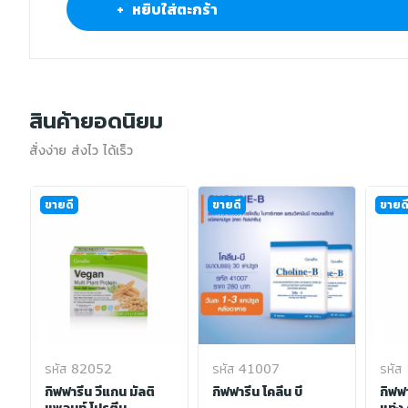
+ หยิบใส่ตะกร้า
สินค้ายอดนิยม
สั่งง่าย ส่งไว ได้เร็ว
ขายดี
ขายดี
ขายด
รหัส 82052
รหัส 41007
รหัส
ิ
กิฟฟารีน วีแกน มัลติ
กิฟฟารีน โคลีน บี
กิฟฟ