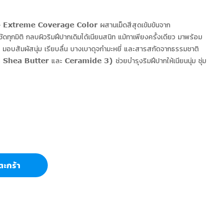
ิเศษ Extreme Coverage Color ผสานเม็ดสีสุดเข้มข้นจาก
ดทุกมิติ กลบผิวริมฝีปากเดิมได้เนียนสนิท แม้ทาเพียงครั้งเดียว มาพร้อม
ัมผัสนุ่ม เรียบลื่น บางเบาดุจกำมะหยี่ และสารสกัดจากธรรมชาติ
ea Butter และ Ceramide 3) ช่วยบำรุงริมฝีปากให้เนียนนุ่ม ชุ่ม
ตะกร้า