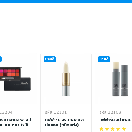
ี
ขายดี
ขายดี
 12204
รหัส 12101
รหัส 12108
ารีน กลามอรัส ลิป
กิฟฟารีน คริสตัลลีน ลิ
กิฟฟารีน ลิป บาล์ม
ท เทสเตอร์ 12 สี
ปกลอส (ชนิดแท่ง)