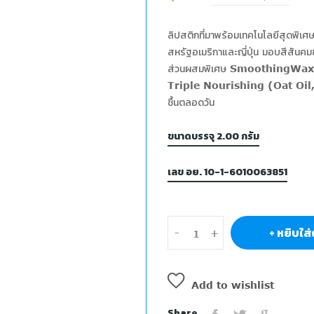
ลิปสติกที่มาพร้อมเทคโนโลยีสุดพ
สหรัฐอเมริกาและญี่ปุ่น มอบสีสันคมชั
ส่วนผสมพิเศษ SmoothingWax มอบส
Triple Nourishing (Oat Oil, Sh
ชื้นตลอดวัน
ขนาดบรรจุ 2.00 กรัม
เลข อย. 10-1-6010063851
+ หยิบใส่
-
+
Add to wishlist
Share