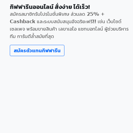
กิฟฟารีนออนไลน์ สั่งง่าย ได้เร็ว!
สมัครสมาชิกรับโปรโมชั่นพิเศษ ส่วนลด 25% +
Cashback และระบบสนับสนุนอัจฉริยะฟรี!! เช่น เว็บไซต์
เซลเพจ พร้อมขายสินค้า เลขาเอไอ แชทบอทไลน์ ผู้ช่วยบริหาร
ทีม การันตีล้ำสมัยที่สุด
สมัครตัวแทนกิฟฟารีน