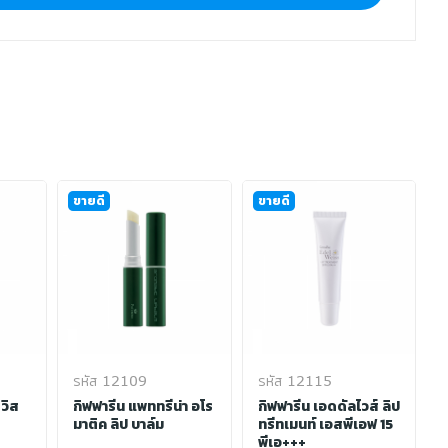
ขายดี
ขายดี
รหัส 12109
รหัส 12115
 วิส
กิฟฟารีน แพททรีน่า อโร
กิฟฟารีน เอดดัลไวส์ ลิป
มาติค ลิป บาล์ม
ทรีทเมนท์ เอสพีเอฟ 15
พีเอ+++
ค