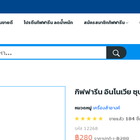
ีนขายดี
โปรตีนกิฟฟารีน ลดน้ำหนัก
สมัครสมาชิกกิฟฟารีน
กิฟฟารีน อินโนเวีย ซุ
หมวดหมู่
เครื่องสำอางค์
ขายแล้ว 184 ชิ้
รหัส 12268
฿280
ราคาปกติ : ฿280