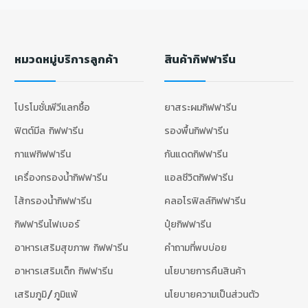
หมวดหมู่บริการลูกค้า
สินค้ากิฟฟารีน
โปรโมชั่นพีวีแลกซื้อ
ยาสระผมกิฟฟารีน
ฟิตต์มีล กิฟฟารีน
รองพื้นกิฟฟารีน
กาแฟกิฟฟารีน
กันแดดกิฟฟารีน
เครื่องกรองน้ำกิฟฟารีน
แอลซีวิตกิฟฟารีน
ไส้กรองน้ำกิฟฟารีน
คลอโรฟิลล์กิฟฟารีน
กิฟฟารีนไฟเบอร์
ปุ๋ยกิฟฟารีน
อาหารเสริมสุขภาพ กิฟฟารีน
คำถามที่พบบ่อย
อาหารเสริมเด็ก กิฟฟารีน
นโยบายการคืนสินค้า
เสริมภูมิ/ภูมิแพ้
นโยบายความเป็นส่วนตัว