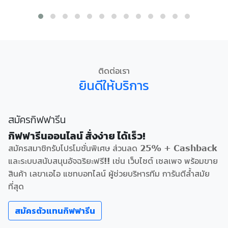
ติดต่อเรา
ยินดีให้บริการ
สมัครกิฟฟารีน
กิฟฟารีนออนไลน์ สั่งง่าย ได้เร็ว!
สมัครสมาชิกรับโปรโมชั่นพิเศษ ส่วนลด 25% + Cashback
และระบบสนับสนุนอัจฉริยะฟรี!! เช่น เว็บไซต์ เซลเพจ พร้อมขาย
สินค้า เลขาเอไอ แชทบอทไลน์ ผู้ช่วยบริหารทีม การันตีล้ำสมัย
ที่สุด
สมัครตัวแทนกิฟฟารีน