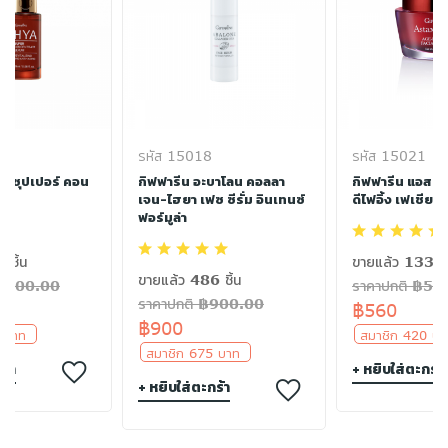
รหัส 15018
รหัส 15021
ยา ซุปเปอร์ คอน
กิฟฟารีน อะบาโลน คอลลา
กิฟฟารีน แอสตา
่ม
เจน-ไฮยา เฟซ ซีรั่ม อินเทนซ์
ดีไฟอิ้ง เฟเชียล 
ฟอร์มูล่า
 ชิ้น
ขายแล้ว 133 ชิ
ขายแล้ว 486 ชิ้น
฿1200.00
ราคาปกติ ฿56
ราคาปกติ ฿900.00
฿560
฿900
0 บาท
สมาชิก 420 
สมาชิก 675 บาท
ร้า
+ หยิบใส่ตะกร้า
+ หยิบใส่ตะกร้า