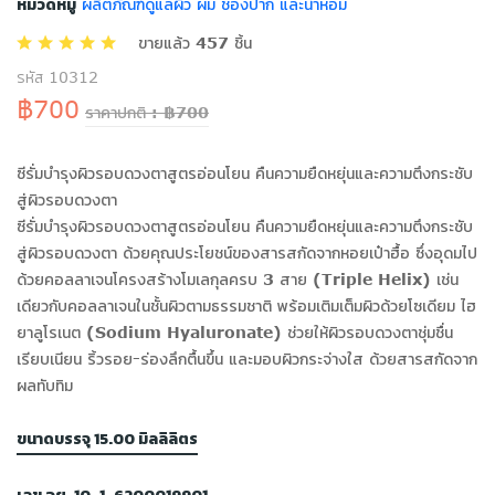
หมวดหมู่
ผลิตภัณฑ์ดูแลผิว ผม ช่องปาก และน้ำหอม
ขายแล้ว 457 ชิ้น
รหัส 10312
฿700
ราคาปกติ : ฿700
ซีรั่มบำรุงผิวรอบดวงตาสูตรอ่อนโยน คืนความยืดหยุ่นและความตึงกระชับ
สู่ผิวรอบดวงตา
ซีรั่มบำรุงผิวรอบดวงตาสูตรอ่อนโยน คืนความยืดหยุ่นและความตึงกระชับ
สู่ผิวรอบดวงตา ด้วยคุณประโยชน์ของสารสกัดจากหอยเป๋าฮื้อ ซึ่งอุดมไป
ด้วยคอลลาเจนโครงสร้างโมเลกุลครบ 3 สาย (Triple Helix) เช่น
เดียวกับคอลลาเจนในชั้นผิวตามธรรมชาติ พร้อมเติมเต็มผิวด้วยโซเดียม ไฮ
ยาลูโรเนต (Sodium Hyaluronate) ช่วยให้ผิวรอบดวงตาชุ่มชื่น
เรียบเนียน ริ้วรอย-ร่องลึกตื้นขึ้น และมอบผิวกระจ่างใส ด้วยสารสกัดจาก
ผลทับทิม
ขนาดบรรจุ 15.00 มิลลิลิตร