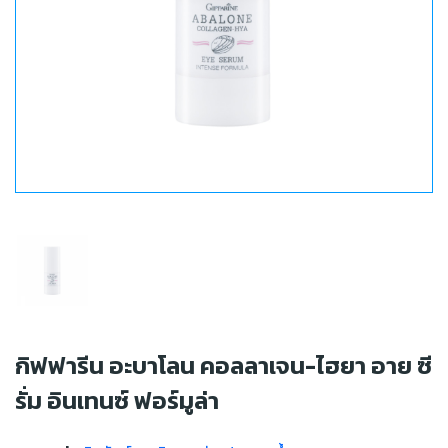
กิฟฟารีน อะบาโลน คอลลาเจน-ไฮยา อาย ซี
รั่ม อินเทนซ์ ฟอร์มูล่า