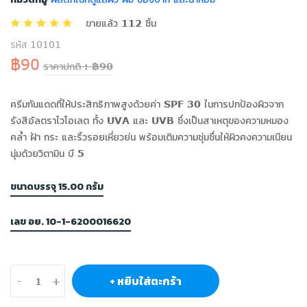
ขายแล้ว 112 ชิ้น
รหัส 10101
฿90
ราคาปกติ : ฿90
ครีมกันแดดที่ให้ประสิทธิภาพสูงด้วยค่า SPF 30 ในการปกป้องผิวจาก
รังสีอัลตราไวโอเลต ทั้ง UVA และ UVB ซึ่งเป็นสาเหตุของความหมอง
คล้ำ ฝ้า กระ และริ้วรอยเหี่ยวย่น พร้อมเติมความชุ่มชื่นให้ผิวคงความเนียน
นุ่มด้วยวิตามิน บี 5
ขนาดบรรจุ 15.00 กรัม
เลข อย. 10-1-6200016620
+ หยิบใส่ตะกร้า
-
+