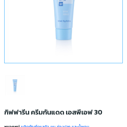
กิฟฟารีน ครีมกันแดด เอสพีเอฟ 30
หมวดหมู่
ผลิตภัณฑ์ดูแลผิว ผม ช่องปาก และน้ำหอม